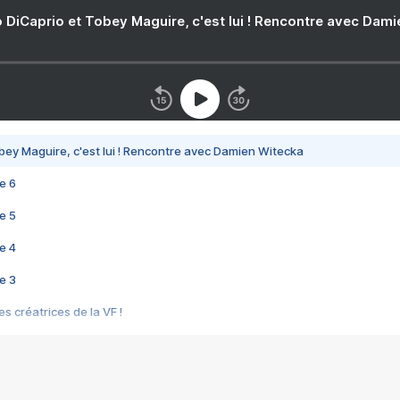
 DiCaprio et Tobey Maguire, c'est lui ! Rencontre avec Dam
bey Maguire, c'est lui ! Rencontre avec Damien Witecka
e 6
e 5
e 4
e 3
s créatrices de la VF !
e 2
e 1