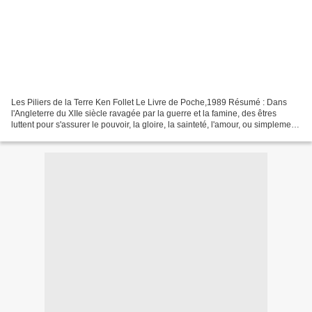
Les Piliers de la Terre Ken Follet Le Livre de Poche,1989 Résumé : Dans
l'Angleterre du XIIe siècle ravagée par la guerre et la famine, des êtres
luttent pour s'assurer le pouvoir, la gloire, la sainteté, l'amour, ou simplement
de quoi survivre. Les batailles...