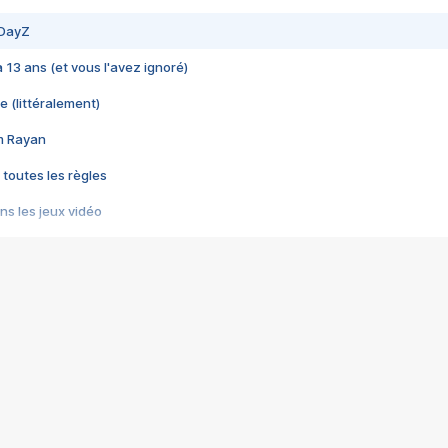
 DayZ
 a 13 ans (et vous l'avez ignoré)
e (littéralement)
im Rayan
 toutes les règles
s les jeux vidéo
us choquant de Rockstar ? - Le scandale BULLY
e plus moche de Steam
du RÊVE tourne au CAUCHEMAR
pendant 8 heures
it… à tort
umiliés par un jeu vidéo