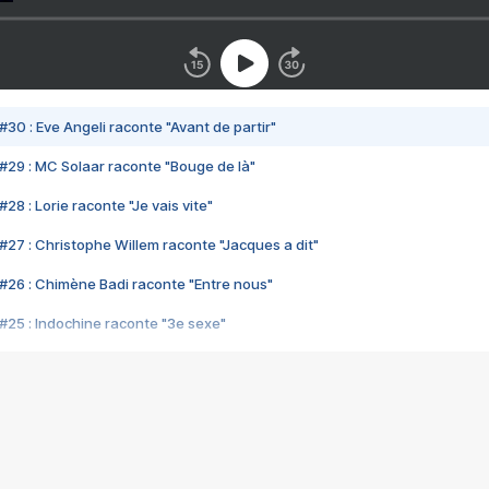
#30 : Eve Angeli raconte "Avant de partir"
#29 : MC Solaar raconte "Bouge de là"
28 : Lorie raconte "Je vais vite"
#27 : Christophe Willem raconte "Jacques a dit"
#26 : Chimène Badi raconte "Entre nous"
#25 : Indochine raconte "3e sexe"
#24 : Zaho raconte "C'est chelou"
#23 : Patrick Bruel raconte "Au café des délices"
#22 : Kyo raconte "Le chemin"
#21 : Nolwenn Leroy raconte "Cassé"