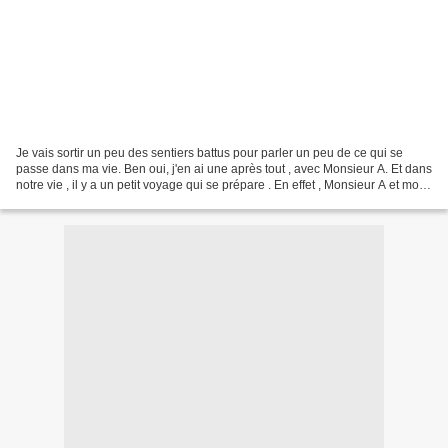
Je vais sortir un peu des sentiers battus pour parler un peu de ce qui se
passe dans ma vie. Ben oui, j'en ai une après tout , avec Monsieur A. Et dans
notre vie , il y a un petit voyage qui se prépare . En effet , Monsieur A et moi-
même partons dans...